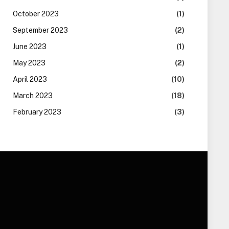
October 2023
(1)
September 2023
(2)
June 2023
(1)
May 2023
(2)
April 2023
(10)
March 2023
(18)
February 2023
(3)