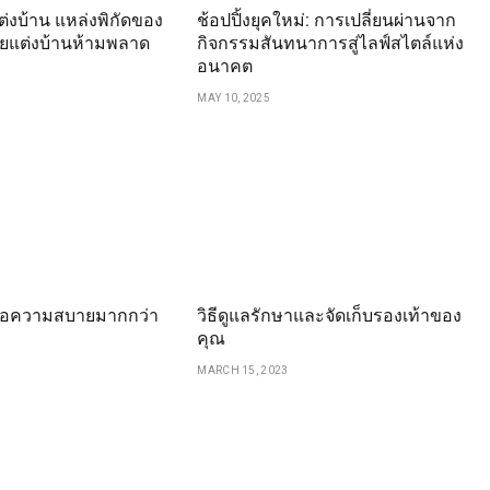
ต่งบ้าน แหล่งพิกัดของ
ช้อปปิ้งยุคใหม่: การเปลี่ยนผ่านจาก
สายแต่งบ้านห้ามพลาด
กิจกรรมสันทนาการสู่ไลฟ์สไตล์แห่ง
อนาคต
MAY 10, 2025
เพื่อความสบายมากกว่า
วิธีดูแลรักษาและจัดเก็บรองเท้าของ
คุณ
MARCH 15, 2023