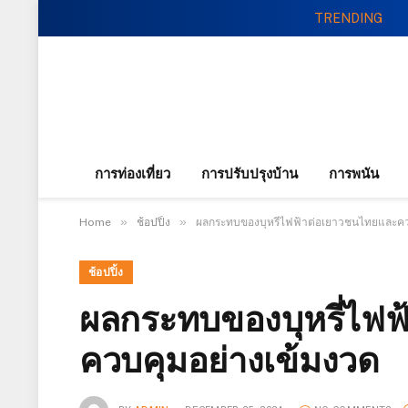
TRENDING
การท่องเที่ยว
การปรับปรุงบ้าน
การพนัน
»
»
Home
ช้อปปิ้ง
ผลกระทบของบุหรี่ไฟฟ้าต่อเยาวชนไทยและค
ช้อปปิ้ง
ผลกระทบของบุหรี่ไฟ
ควบคุมอย่างเข้มงวด