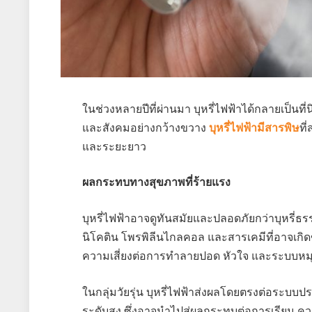
ในช่วงหลายปีที่ผ่านมา บุหรี่ไฟฟ้าได้กลายเป็นที
และสังคมอย่างกว้างขวาง
บุหรี่ไฟฟ้ามีสารพิษ
ที
และระยะยาว
ผลกระทบทางสุขภาพที่ร้ายแรง
บุหรี่ไฟฟ้าอาจดูทันสมัยและปลอดภัยกว่าบุหรี่ธร
นิโคติน โพรพิลีนไกลคอล และสารเคมีที่อาจเกิด
ความเสี่ยงต่อการทำลายปอด หัวใจ และระบบหมุ
ในกลุ่มวัยรุ่น บุหรี่ไฟฟ้าส่งผลโดยตรงต่อระบบ
ระดับสูง ซึ่งอาจนำไปสู่ผลกระทบต่อการเรียน 