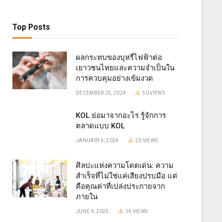
Top Posts
ผลกระทบของบุหรี่ไฟฟ้าต่อ
เยาวชนไทยและความจำเป็นใน
การควบคุมอย่างเข้มงวด
DECEMBER 25, 2024
50
VIEWS
KOL ย่อมาจากอะไร รู้จักการ
ตลาดแบบ KOL
JANUARY 6, 2024
20
VIEWS
ศิลปะแห่งความโดดเด่น: ความ
สำเร็จที่ไม่ใช่แค่เสียงปรบมือ แต่
คือคุณค่าที่เปล่งประกายจาก
ภายใน
JUNE 4, 2025
14
VIEWS