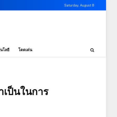
Saturday, August 8
นโลยี
โดดเด่น
ำเป็นในการ