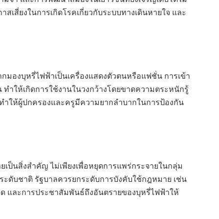
่มโอกาสเสี่ยงในการเกิดโรคเกี่ยวกับระบบทางเดินหายใจ และ
องบุหรี่ไฟฟ้าเป็นเครื่องแสดงตัวตนหรือแฟชั่น การเข้า
ชน ทำให้เกิดการใช้งานในวงกว้างโดยขาดความตระหนักรู้
้าทำให้ผู้ปกครองและครูมีความยากลำบากในการป้องกัน
็นสิ่งสำคัญ ไม่เพียงเพื่อหยุดการแพร่กระจายในกลุ่ม
ะดับชาติ รัฐบาลควรยกระดับการบังคับใช้กฎหมาย เช่น
และการประชาสัมพันธ์ถึงอันตรายของบุหรี่ไฟฟ้าให้