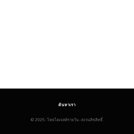
ค้นหาเรา
© 2025 - ไทยไดเจสต์รายวัน - สงวนลิขสิทธิ์.