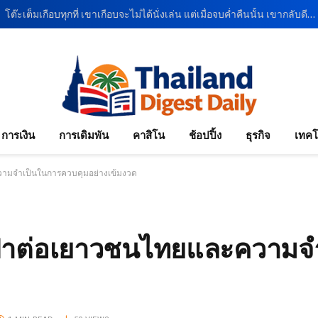
โต๊ะเต็มเกือบทุกที่ เขาเกือบจะไม่ได้นั่งเล่น แต่เมื่อจบค่ำคืนนั้น เขากลับดีใจที่ตัดสินใจอยู่ต่อ
การเงิน
การเดิมพัน
คาสิโน
ช้อปปิ้ง
ธุรกิจ
เทคโ
วามจำเป็นในการควบคุมอย่างเข้มงวด
ฟ้าต่อเยาวชนไทยและความจ