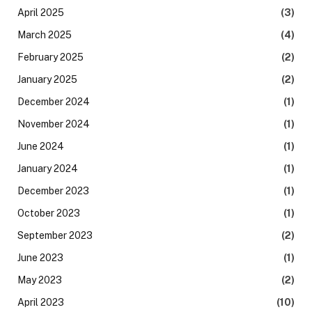
April 2025
(3)
March 2025
(4)
February 2025
(2)
January 2025
(2)
December 2024
(1)
November 2024
(1)
June 2024
(1)
January 2024
(1)
December 2023
(1)
October 2023
(1)
September 2023
(2)
June 2023
(1)
May 2023
(2)
April 2023
(10)