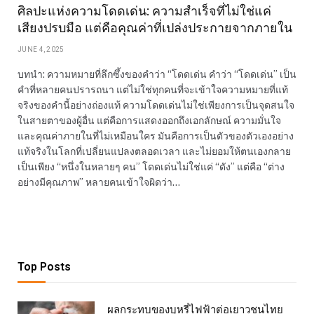
ศิลปะแห่งความโดดเด่น: ความสำเร็จที่ไม่ใช่แค่
เสียงปรบมือ แต่คือคุณค่าที่เปล่งประกายจากภายใน
JUNE 4, 2025
บทนำ: ความหมายที่ลึกซึ้งของคำว่า “โดดเด่น คำว่า “โดดเด่น” เป็น
คำที่หลายคนปรารถนา แต่ไม่ใช่ทุกคนที่จะเข้าใจความหมายที่แท้
จริงของคำนี้อย่างถ่องแท้ ความโดดเด่นไม่ใช่เพียงการเป็นจุดสนใจ
ในสายตาของผู้อื่น แต่คือการแสดงออกถึงเอกลักษณ์ ความมั่นใจ
และคุณค่าภายในที่ไม่เหมือนใคร มันคือการเป็นตัวของตัวเองอย่าง
แท้จริงในโลกที่เปลี่ยนแปลงตลอดเวลา และไม่ยอมให้ตนเองกลาย
เป็นเพียง “หนึ่งในหลายๆ คน” โดดเด่นไม่ใช่แค่ “ดัง” แต่คือ “ต่าง
อย่างมีคุณภาพ” หลายคนเข้าใจผิดว่า…
Top Posts
ผลกระทบของบุหรี่ไฟฟ้าต่อเยาวชนไทย